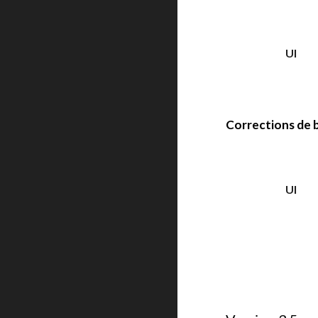
UI
Corrections de 
UI