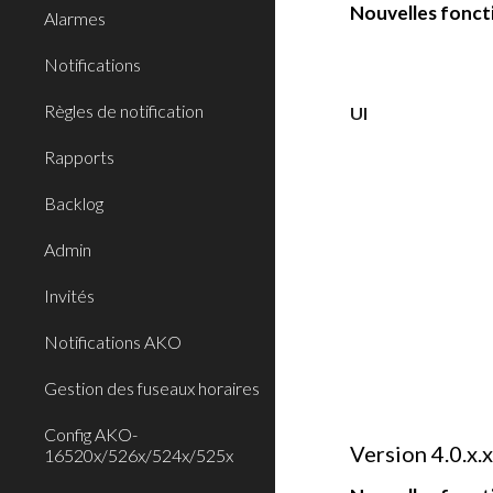
Nouvelles foncti
Alarmes
Notifications
Règles de notification
UI
Rapports
Backlog
Admin
Invités
Notifications AKO
Gestion des fuseaux horaires
Config AKO-
Versi
o
n 4.0.x.
16520x/526x/524x/525x