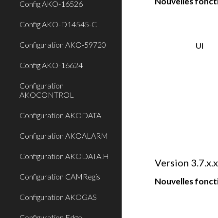
Nouvelles foncti
Config AKO-16526
Config AKO-D14545-C
Configuration AKO-59720
UI
Config AKO-16624
Configuration
AKOCONTROL
Configuration AKODATA
Configuration AKOALARM
Configuration AKODATA.H
Versi
o
n 3.7.x.
Configuration CAMRegis
Nouvelles foncti
Configuration AKOGAS
Configuration Edge