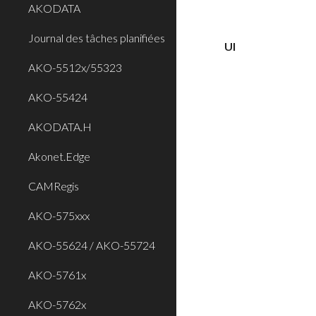
AKODATA
Journal des tâches planifiées
UI
AKO-5512x/55323
AKO-55424
AKODATA.H
Akonet.Edge
CAMRegis
AKO-575xxx
AKO-55624 / AKO-55724
AKO-5761x
AKO-5762x