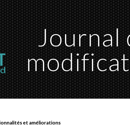
ip to main content
Skip to navigat
Journal
modifica
onnalités et améliorations