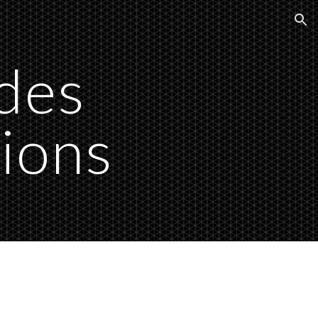
ion
 des
tions