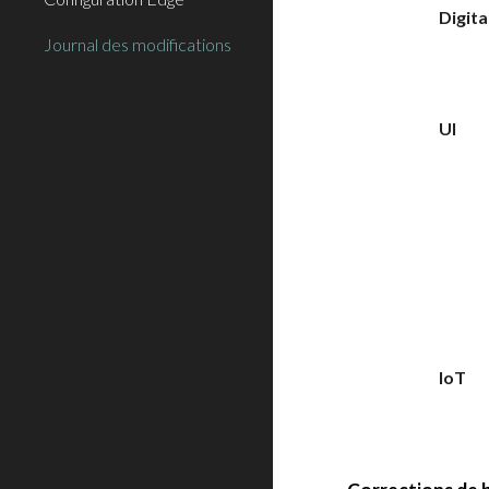
Digita
Journal des modifications
UI
IoT