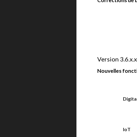
Corrections de 
Versi
o
n 3.6.x.
Nouvelles foncti
Digita
IoT