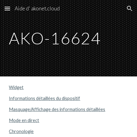
Aide d' akonet.cloud
Skip to main content
Skip to navigation
AKO-16
624
Widget
Informations détaillées du dispositif
Masquage/Affichage des informations détaillées
Mode en direct
Chronologie