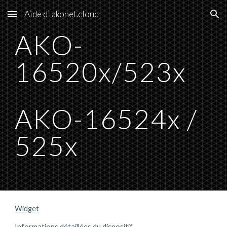
Aide d' akonet.cloud
Skip to main content
Skip to navigation
AKO-
16520x/523x
AKO-16524x / 
525x
Widget
Informations détaillées du dispositif