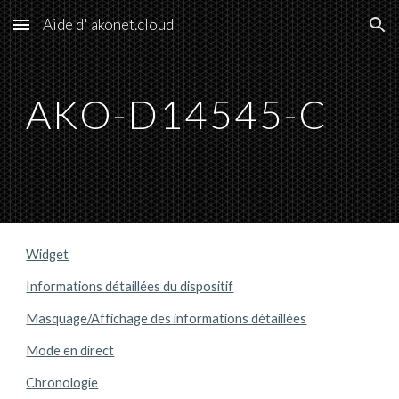
Aide d' akonet.cloud
Skip to main content
Skip to navigation
AKO-
D14545-C
Widget
Informations détaillées du dispositif
Masquage/Affichage des informations détaillées
Mode en direct
Chronologie